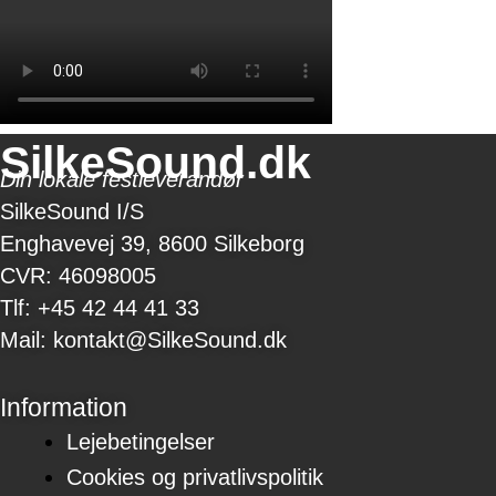
SilkeSound.dk
Din lokale festleverandør
SilkeSound I/S
Enghavevej 39, 8600 Silkeborg
CVR: 46098005
Tlf: +45 42 44 41 33
Mail: kontakt@SilkeSound.dk
Information
Lejebetingelser
Cookies og privatlivspolitik