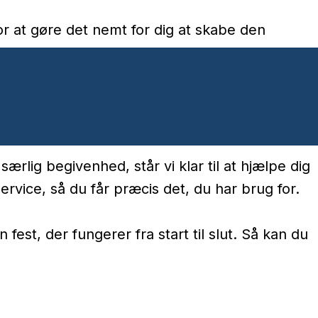
or at gøre det nemt for dig at skabe den
kiner, kølere og andet praktisk festudstyr, der
 for bekymringer og tekniske udfordringer.
rlig begivenhed, står vi klar til at hjælpe dig
ervice, så du får præcis det, du har brug for.
est, der fungerer fra start til slut. Så kan du