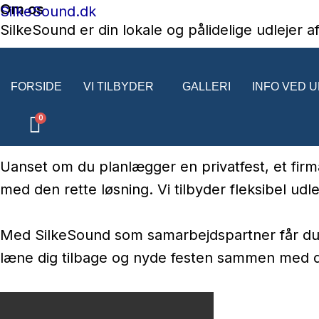
Om os
Gå
SilkeSound.dk
SilkeSound er din lokale og pålidelige udlejer 
til
perfekte fest – uanset størrelse og anledning.
indholdet
FORSIDE
VI TILBYDER
GALLERI
INFO VED 
Hos os kan du leje alt fra kraftfulde højtalere 
sætter prikken over i’et. Vi sørger for, at udsty
Uanset om du planlægger en privatfest, et firma
med den rette løsning. Vi tilbyder fleksibel udl
Med SilkeSound som samarbejdspartner får du ikk
læne dig tilbage og nyde festen sammen med d