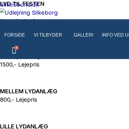
LYD TIL FESTEN
Gå
SilkeSound.dk
til
Soundboks 3
indholdet
500,- Lejepris
FORSIDE
VI TILBYDER
GALLERI
INFO VED 
Stort lydanlæg
1500,- Lejepris
MELLEM LYDANLÆG
800,- Lejepris
LILLE LYDANLÆG