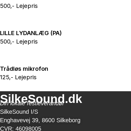
500,- Lejepris
LILLE LYDANLÆG (PA)
500,- Lejepris
Trådløs mikrofon
125,- Lejepris
SilkeSound.dk
Din lokale festleverandør
SilkeSound I/S
Enghavevej 39, 8600 Silkeborg
CVR: 46098005