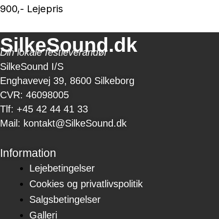
900,- Lejepris
SilkeSound.dk
Din lokale festleverandør
SilkeSound I/S
Enghavevej 39, 8600 Silkeborg
CVR: 46098005
Tlf: +45 42 44 41 33
Mail: kontakt@SilkeSound.dk
Information
Lejebetingelser
Cookies og privatlivspolitik
Salgsbetingelser
Galleri