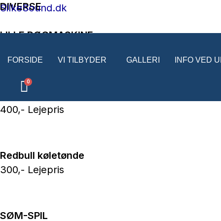
DIVERSE
Gå
SilkeSound.dk
til
LILLE RØGMASKINE
indholdet
250,- Lejepris
FORSIDE
VI TILBYDER
GALLERI
INFO VED 
STOR RØGMASKINE
400,- Lejepris
Redbull køletønde
300,- Lejepris
SØM-SPIL